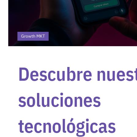
Growth MKT
Del hola al pagado en WhatsApp
Descubre nues
soluciones
tecnológicas