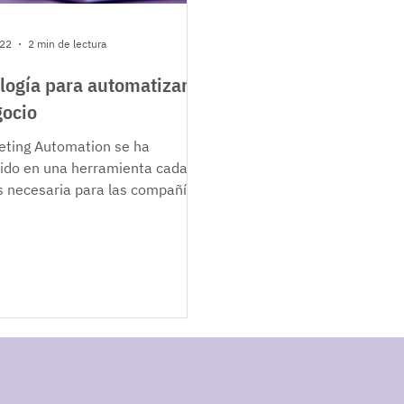
022
2 min de lectura
logía para automatizar
gocio
eting Automation se ha
ido en una herramienta cada
 necesaria para las compañías,
les permite automatizar sus...