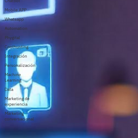
Chatbot
Mobile APP
Whatsapp
Automation
Phygital
Coolhunting
Integración
Personalización
Machine
Learning
Data
Marketing de
experiencia
Marketing
conversacional