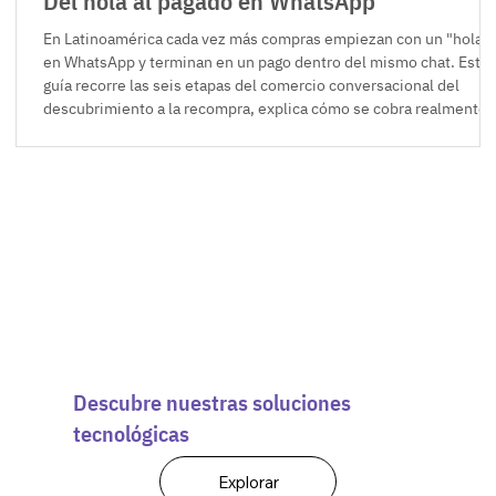
Del hola al pagado en WhatsApp
En Latinoamérica cada vez más compras empiezan con un "hola"
en WhatsApp y terminan en un pago dentro del mismo chat. Esta
guía recorre las seis etapas del comercio conversacional del
descubrimiento a la recompra, explica cómo se cobra realmente
en Colombia, México y Perú frente a Brasil, y detalla las cuatro
piezas que separan un chatbot básico de una máquina de vender.
Descubre nuestras soluciones
tecnológicas
Explorar