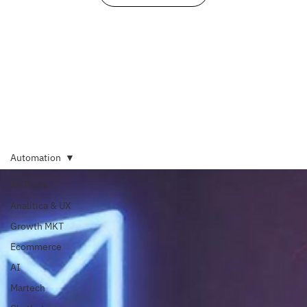
Automation
All Posts
Analítica & UX
Growth MKT
Ecommerce
AI
Martech