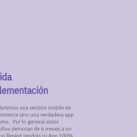
ida
lementación
daremos una versión mobile de
mmerce sino una verdadera app
smo. Por lo general estos
ollos demoran de 6 meses a un
on Reskyt tendrás tu App 100%