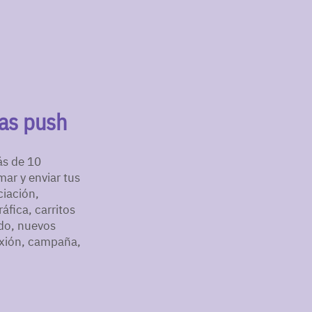
las push
ás de 10
ar y enviar tus
ciación,
fica, carritos
do, nuevos
exión, campaña,