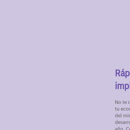
Ráp
imp
No te 
tu eco
del mi
desarr
año. C