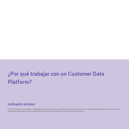
¿Por qué trabajar con un Customer Data
Platform?
Unificación de Datos
El CDP elimina los silos de datos recopilando y unificando información de todas las interacciones del cliente, desde datos demográficos y transaccionales
hasta comportamientos en línea y respuestas a encuestas, brindándote una vista holística de tus clientes.