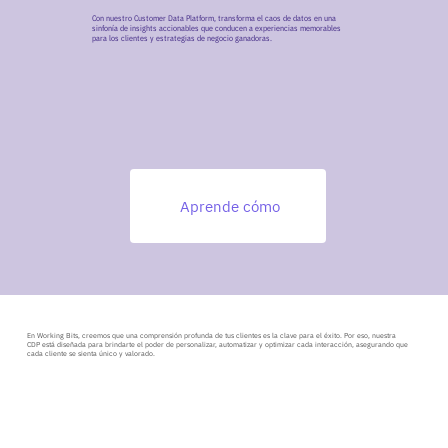
Con nuestro Customer Data Platform, transforma el caos de datos en una
sinfonía de insights accionables que conducen a experiencias memorables
para los clientes y estrategias de negocio ganadoras.
Aprende cómo
En Working Bits, creemos que una comprensión profunda de tus clientes es la clave para el éxito. Por eso, nuestra
CDP está diseñada para brindarte el poder de personalizar, automatizar y optimizar cada interacción, asegurando que
cada cliente se sienta único y valorado.