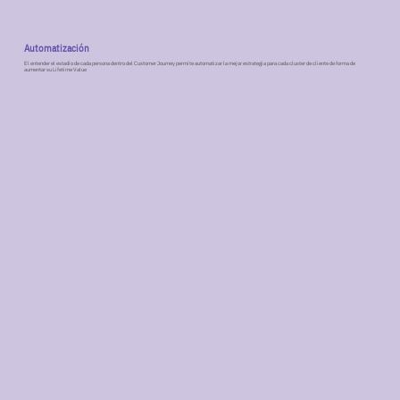
Automatización
El entender el estadío de cada persona dentro del Customer Journey permite automatizar la mejor estrategia para cada cluster de cliente de forma de
aumentar su Lifetime Value