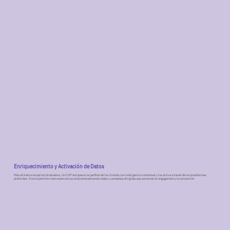
Enriquecimiento y Activación de Datos
Más allá de la recopilación de datos, Un CDP enriquece los perfiles de los clientes con inteligencia contextual y los activa a través de tus plataformas
preferidas. Esto te permite crear experiencias altamente personalizadas y campañas dirigidas que aumentan el engagement y la conversión.