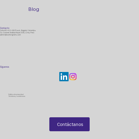
Blog
Contacto
Calle 81 # 11-08 Piso 6, Bogotá, Colombia.
Ca. Coronel Andrés Reyes 338, Lima, Perú
admin@working-bits.com
Síguenos
Política de privacidad
Términos y condiciones
Contáctanos