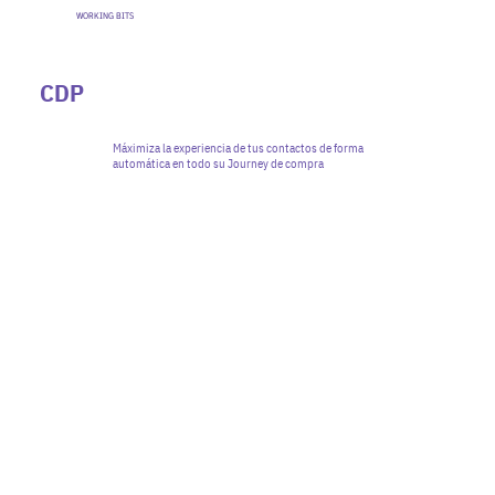
WORKING BITS
CDP
Máximiza la experiencia de tus contactos de forma
automática en todo su Journey de compra