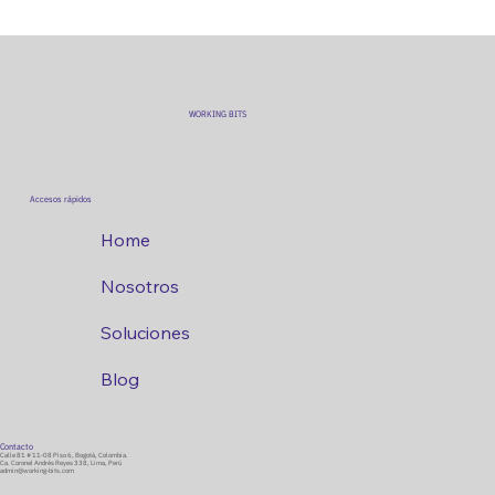
Data Gravity y la consolidación del MarTech
Stack
WORKING BITS
Accesos rápidos
Home
Nosotros
Soluciones
Blog
Contacto
Calle 81 # 11-08 Piso 6, Bogotá, Colombia.
Ca. Coronel Andrés Reyes 338, Lima, Perú
admin@working-bits.com