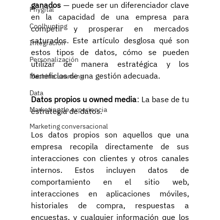
ganados 
— puede ser un diferenciador clave 
Phygital
en la capacidad de una empresa para 
Coolhunting
competir y prosperar en mercados 
saturados. Este artículo desglosa qué son 
Integración
estos tipos de datos, cómo se pueden 
Personalización
utilizar de manera estratégica y los 
beneficios de una gestión adecuada.
Machine Learning
Data
Datos propios u owned media
: La base de tu 
Marketing de experiencia
estrategia de datos.
Marketing conversacional
Los datos propios son aquellos que una 
empresa recopila directamente de sus 
interacciones con clientes y otros canales 
internos. Estos incluyen datos de 
comportamiento en el sitio web, 
interacciones en aplicaciones móviles, 
historiales de compra, respuestas a 
encuestas, y cualquier información que los 