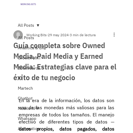
WORKING BITS
All Posts
Working Bits
29 may 2024
3 min de lectura
All Posts
Guía completa sobre Owned
Analítica & UX
Media, Paid Media y Earned
Growth MKT
Media: Estrategias clave para el
Ecommerce
éxito de tu negocio
AI
Martech
Chatbot
En la era de la información, los datos son 
una de las monedas más valiosas para las 
Mobile APP
empresas de todos los tamaños. El manejo 
Whatsapp
efectivo de diferentes tipos de datos — 
Automation
datos propios, datos pagados, datos 